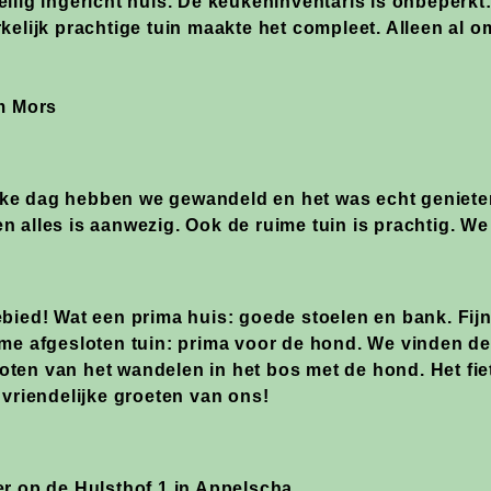
llig ingericht huis. De keukeninventaris is onbeperkt:
elijk prachtige tuin maakte het compleet. Alleen al om 
am Mors
e dag hebben we gewandeld en het was echt genieten! 
 alles is aanwezig. Ook de ruime tuin is prachtig. We
bied! Wat een prima huis: goede stoelen en bank. Fijn 
ime afgesloten tuin: prima voor de hond. We vinden d
ten van het wandelen in het bos met de hond. Het fiet
 vriendelijke groeten van ons!
r op de Hulsthof 1 in Appelscha.