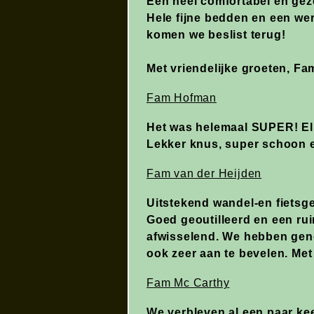
Een heel comfortabel en geze
Hele fijne bedden en een werk
komen we beslist terug!
Met vriendelijke groeten, F
Fam Hofman
Het was helemaal SUPER! Elk
Lekker knus, super schoon en
Fam van der Heijden
Uitstekend wandel-en fietsge
Goed geoutilleerd en een ru
afwisselend. We hebben geno
ook zeer aan te bevelen. Met
Fam Mc Carthy
We verbleven al een paar kee