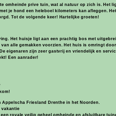
te omheinde prive tuin, wat al natuur op zich is. Het li
 met je hond een heleboel kilometers kan afleggen.
Het
orgd. Tot de volgende keer! Hartelijke groeten!
ing. Het huisje ligt aan een prachtig bos met uitgebr
n van alle gemakken voorzien. Het huis is omringt door
 eigenaren zijn zeer gastvrij en vriendelijk en servic
kt! Een aanrader!
?
lkom!
in Appelscha Friesland Drenthe in het Noorden.
 vakantie
 een royale veilig geheel omheinde en afsluitbare tuin