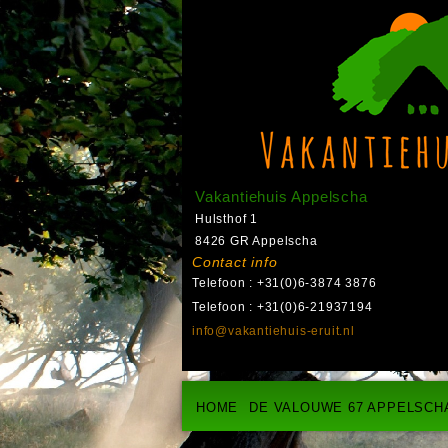
Vakantiehuis Appelscha
Hulsthof 1
8426 GR Appelscha
Contact info
Telefoon : +31(0)6-3874 3876
Telefoon : +31(0)6-21937194
info@vakantiehuis-eruit.nl
HOME
DE VALOUWE 67 APPELSCH